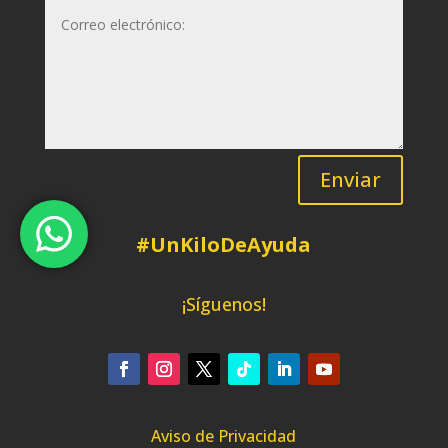
Enviar
#UnKiloDeAyuda
¡Síguenos!
Aviso de Privacidad