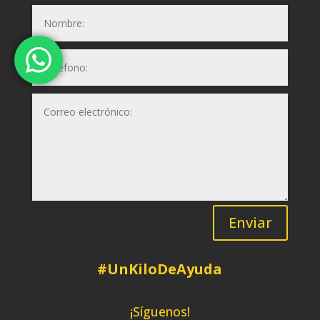
Enviar
#UnKiloDeAyuda
¡Síguenos!