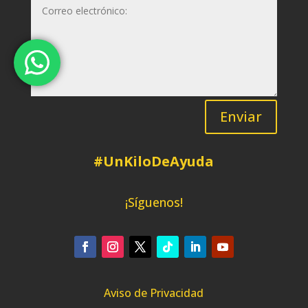
Enviar
#UnKiloDeAyuda
¡Síguenos!
Aviso de Privacidad