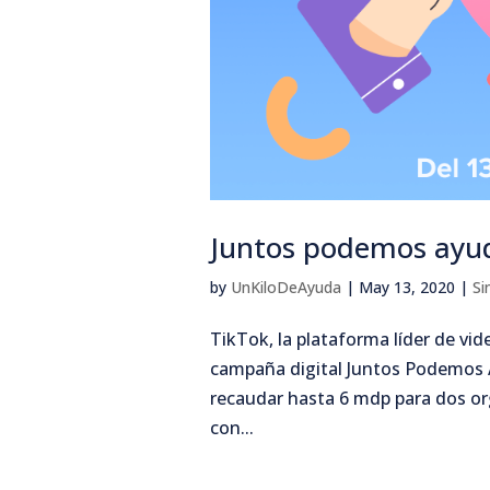
Juntos podemos ayud
by
UnKiloDeAyuda
|
May 13, 2020
|
Si
TikTok, la plataforma líder de vi
campaña digital Juntos Podemos Ay
recaudar hasta 6 mdp para dos or
con...