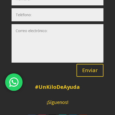
Enviar
#UnKiloDeAyuda
¡Síguenos!