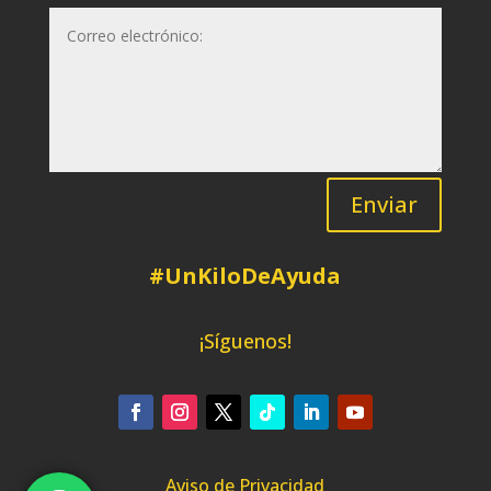
Enviar
#UnKiloDeAyuda
¡Síguenos!
Aviso de Privacidad