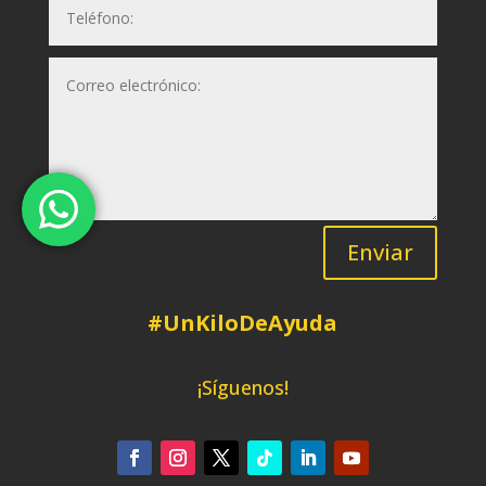
Enviar
#UnKiloDeAyuda
¡Síguenos!