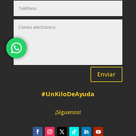
Enviar
#UnKiloDeAyuda
¡Síguenos!