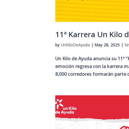
11ª Karrera Un Kilo 
by
UnKiloDeAyuda
|
May 28, 2025
|
Si
Un Kilo de Ayuda anuncia su 11ª 
emoción regresa con la karrera má
8,000 corredores formarán parte de