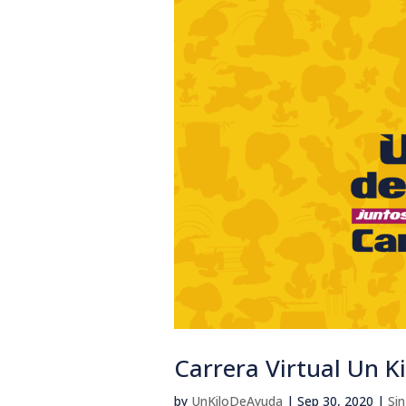
Carrera Virtual Un K
by
UnKiloDeAyuda
|
Sep 30, 2020
|
Sin