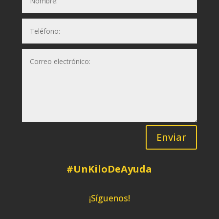
Enviar
#UnKiloDeAyuda
¡Síguenos!