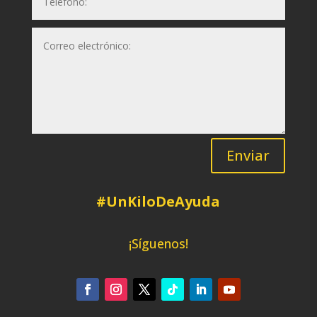
Enviar
#UnKiloDeAyuda
¡Síguenos!