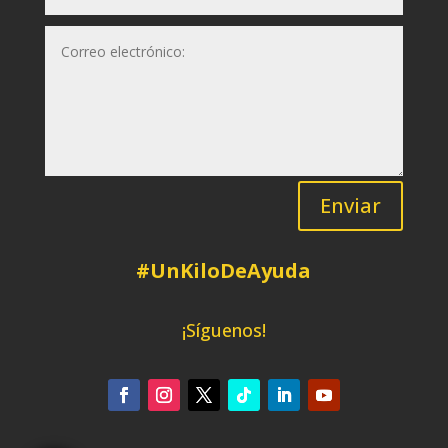
Enviar
#UnKiloDeAyuda
¡Síguenos!