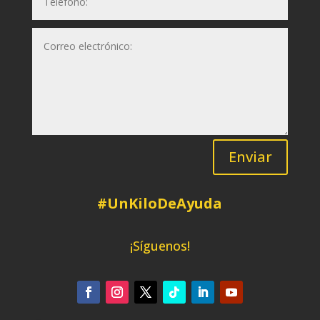
Enviar
#UnKiloDeAyuda
¡Síguenos!