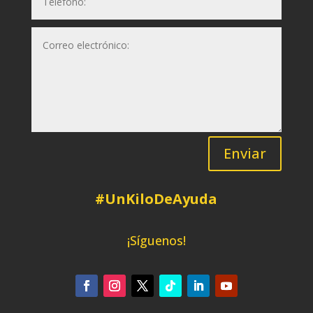
Enviar
#UnKiloDeAyuda
¡Síguenos!