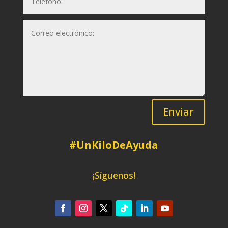
Enviar
#UnKiloDeAyuda
¡Síguenos!