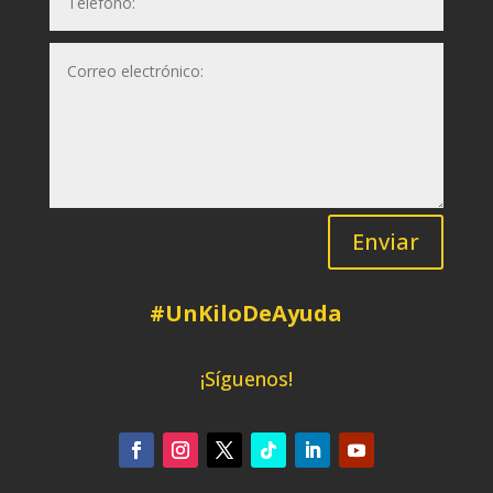
Enviar
#UnKiloDeAyuda
¡Síguenos!