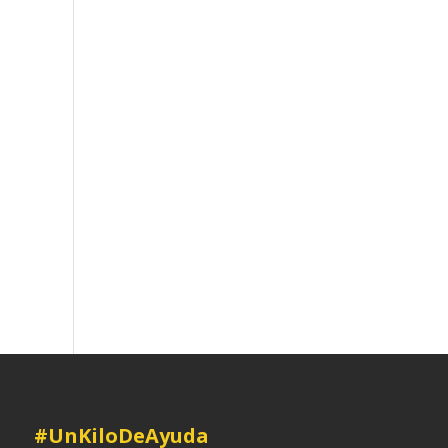
#UnKiloDeAyuda