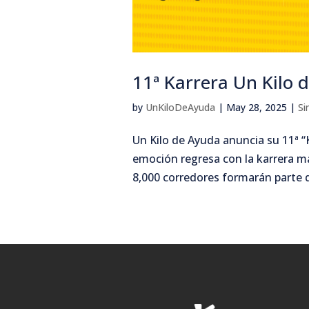
11ª Karrera Un Kilo 
by
UnKiloDeAyuda
|
May 28, 2025
|
Si
Un Kilo de Ayuda anuncia su 11ª 
emoción regresa con la karrera má
8,000 corredores formarán parte de