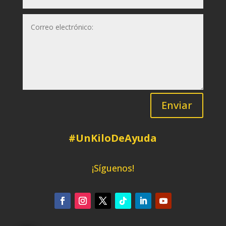
Enviar
#UnKiloDeAyuda
¡Síguenos!