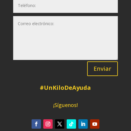
Enviar
#UnKiloDeAyuda
¡Síguenos!