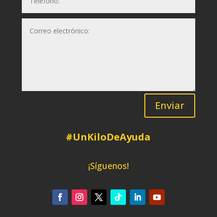
Enviar
#UnKiloDeAyuda
¡Síguenos!