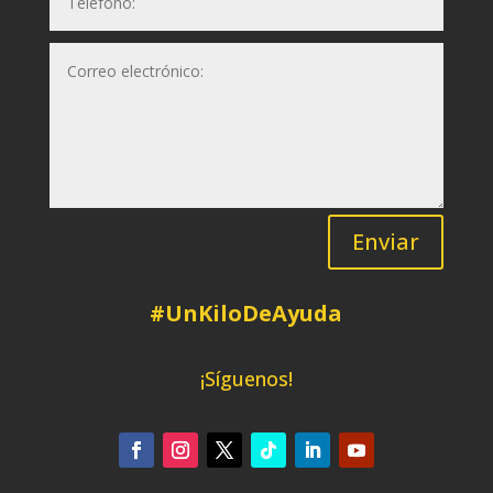
Enviar
#UnKiloDeAyuda
¡Síguenos!