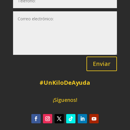
Enviar
#UnKiloDeAyuda
¡Síguenos!