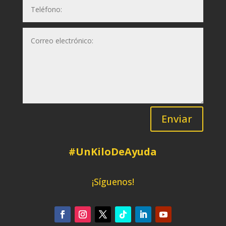
Enviar
#UnKiloDeAyuda
¡Síguenos!