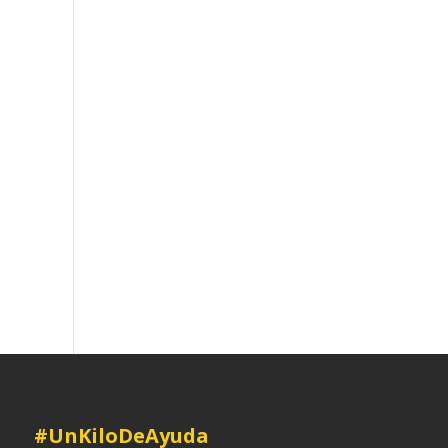
#UnKiloDeAyuda