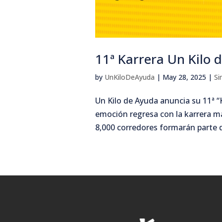
11ª Karrera Un Kilo 
by
UnKiloDeAyuda
|
May 28, 2025
|
Si
Un Kilo de Ayuda anuncia su 11ª 
emoción regresa con la karrera má
8,000 corredores formarán parte de