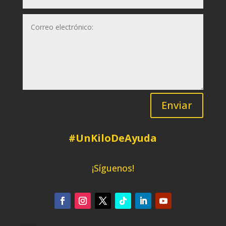
Enviar
#UnKiloDeAyuda
¡Síguenos!