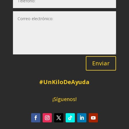
Enviar
#UnKiloDeAyuda
¡Síguenos!