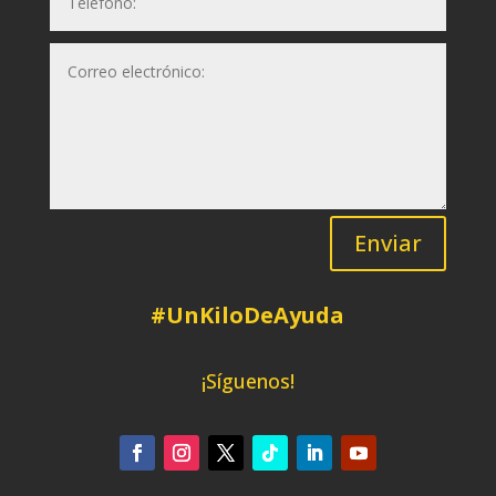
Enviar
#UnKiloDeAyuda
¡Síguenos!