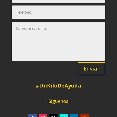
Enviar
#UnKiloDeAyuda
¡Síguenos!