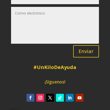
Enviar
#UnKiloDeAyuda
¡Síguenos!