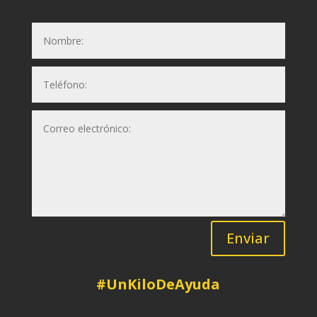
Enviar
#UnKiloDeAyuda