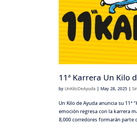
11ª Karrera Un Kilo 
by
UnKiloDeAyuda
|
May 28, 2025
|
Si
Un Kilo de Ayuda anuncia su 11ª 
emoción regresa con la karrera má
8,000 corredores formarán parte de