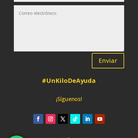
Enviar
#UnKiloDeAyuda
¡Síguenos!