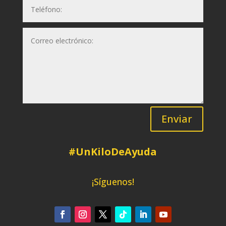
Enviar
#UnKiloDeAyuda
¡Síguenos!