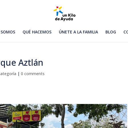
 SOMOS
QUÉ HACEMOS
ÚNETE A LA FAMILIA
BLOG
C
rque Aztlán
categoría
|
0 comments