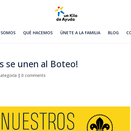
 SOMOS
QUÉ HACEMOS
ÚNETE A LA FAMILIA
BLOG
C
s se unen al Boteo!
categoría
|
0 comments