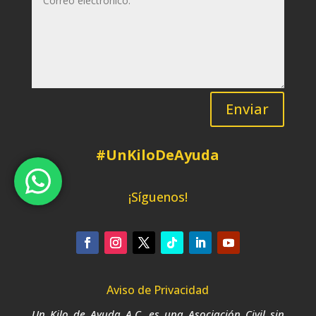
Enviar
#UnKiloDeAyuda
¡Síguenos!
Aviso de Privacidad
Un Kilo de Ayuda A.C. es una Asociación Civil sin